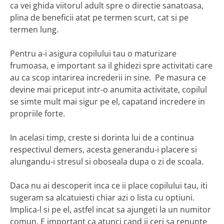
ca vei ghida viitorul adult spre o directie sanatoasa,
plina de beneficii atat pe termen scurt, cat si pe
termen lung.
Pentru a-i asigura copilului tau o maturizare
frumoasa, e important sa il ghidezi spre activitati care
au ca scop intarirea increderii in sine. Pe masura ce
devine mai priceput intr-o anumita activitate, copilul
se simte mult mai sigur pe el, capatand incredere in
propriile forte.
In acelasi timp, creste si dorinta lui de a continua
respectivul demers, acesta generandu-i placere si
alungandu-i stresul si oboseala dupa o zi de scoala.
Daca nu ai descoperit inca ce ii place copilului tau, iti
sugeram sa alcatuiesti chiar azi o lista cu optiuni.
Implica-l si pe el, astfel incat sa ajungeti la un numitor
comun. E important ca atunci cand ii ceri sa renunte