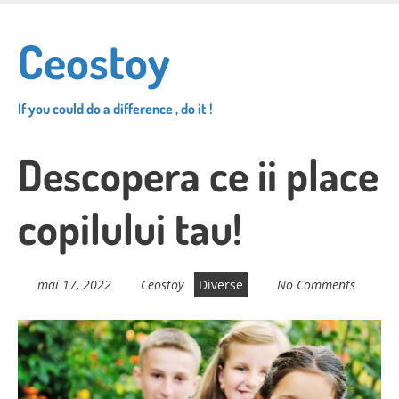
Skip
to
Ceostoy
main
content
If you could do a difference , do it !
Descopera ce ii place
copilului tau!
mai 17, 2022
Ceostoy
Diverse
No Comments