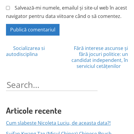
Salvează-mi numele, emailul și site-ul web în acest
navigator pentru data viitoare când o să comentez.
Posts
Socializarea si
Fără interese ascunse și
autodisciplina
fără jocuri politice: un
navigation
candidat independent, în
serviciul cetățenilor
Search
for:
Articole recente
Cum slabeste Nicoleta Luciu, de aceasta data?!
Suifan Kwang Tze (Micul Chinez) Chinese Brush