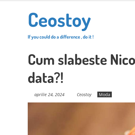
Skip
Ceostoy
to
main
content
If you could do a difference , do it !
Cum slabeste Nico
data?!
aprilie 24, 2024
Ceostoy
Moda