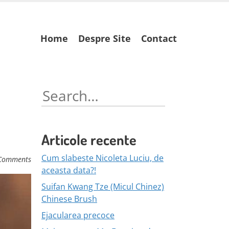
Skip
Home
Despre Site
Contact
to
content
Search
for:
Articole recente
Cum slabeste Nicoleta Luciu, de
Comments
aceasta data?!
Suifan Kwang Tze (Micul Chinez)
Chinese Brush
Ejacularea precoce