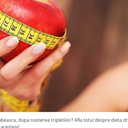
beasca, dupa nasterea tripletilor? Afla totul despre dieta dr
acesteia!