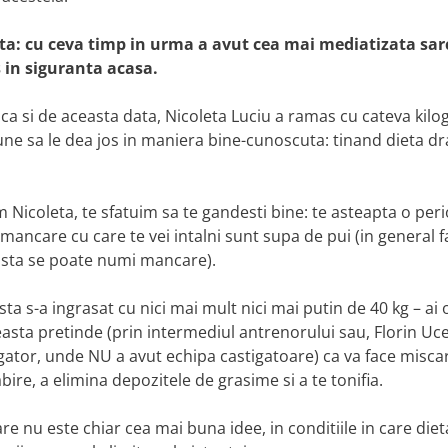
ita: cu ceva timp in urma a avut cea mai mediatizata sar
s in siguranta acasa.
ca si de aceasta data, Nicoleta Luciu a ramas cu cateva kilo
une sa le dea jos in maniera bine-cunoscuta: tinand dieta dr
m Nicoleta, te sfatuim sa te gandesti bine: te asteapta o per
 mancare cu care te vei intalni sunt supa de pui (in general f
asta se poate numi mancare).
a s-a ingrasat cu nici mai mult nici mai putin de 40 kg – ai 
easta pretinde (prin intermediul antrenorului sau, Florin Uc
gator, unde NU a avut echipa castigatoare) ca va face misca
ire, a elimina depozitele de grasime si a te tonifia.
e nu este chiar cea mai buna idee, in conditiile in care dieta