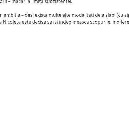
orii – macar la limita subzistentei.
m ambitia – desi exista multe alte modalitati de a slabi (cu s
 Nicoleta este decisa sa isi indeplineasca scopurile, indifer