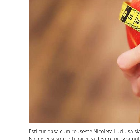
Esti curioasa cum reuseste Nicoleta Luciu sa sla
Nicoletei si spune-ti parerea despre programul 