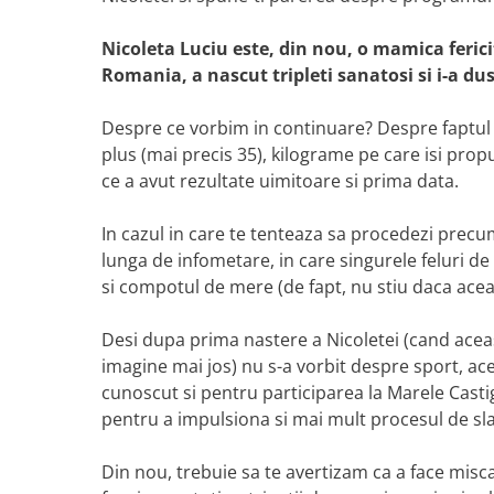
Nicoleta Luciu este, din nou, o mamica feric
Romania, a nascut tripleti sanatosi si i-a du
Despre ce vorbim in continuare? Despre faptul 
plus (mai precis 35), kilograme pe care isi prop
ce a avut rezultate uimitoare si prima data.
In cazul in care te tenteaza sa procedezi precu
lunga de infometare, in care singurele feluri de
si compotul de mere (de fapt, nu stiu daca ace
Desi dupa prima nastere a Nicoletei (cand aceast
imagine mai jos) nu s-a vorbit despre sport, ac
cunoscut si pentru participarea la Marele Casti
pentru a impulsiona si mai mult procesul de slab
Din nou, trebuie sa te avertizam ca a face miscar