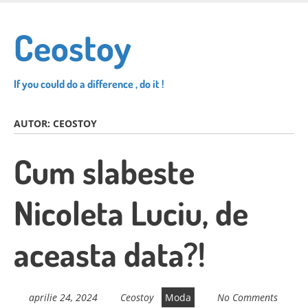
Skip
to
Ceostoy
main
content
If you could do a difference , do it !
AUTOR:
CEOSTOY
Cum slabeste
Nicoleta Luciu, de
aceasta data?!
aprilie 24, 2024
Ceostoy
Moda
No Comments