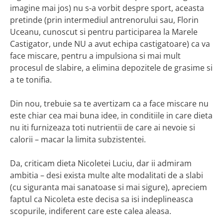
imagine mai jos) nu s-a vorbit despre sport, aceasta
pretinde (prin intermediul antrenorului sau, Florin
Uceanu, cunoscut si pentru participarea la Marele
Castigator, unde NU a avut echipa castigatoare) ca va
face miscare, pentru a impulsiona si mai mult
procesul de slabire, a elimina depozitele de grasime si
a te tonifia.
Din nou, trebuie sa te avertizam ca a face miscare nu
este chiar cea mai buna idee, in conditiile in care dieta
nu iti furnizeaza toti nutrientii de care ai nevoie si
calorii – macar la limita subzistentei.
Da, criticam dieta Nicoletei Luciu, dar ii admiram
ambitia – desi exista multe alte modalitati de a slabi
(cu siguranta mai sanatoase si mai sigure), apreciem
faptul ca Nicoleta este decisa sa isi indeplineasca
scopurile, indiferent care este calea aleasa.