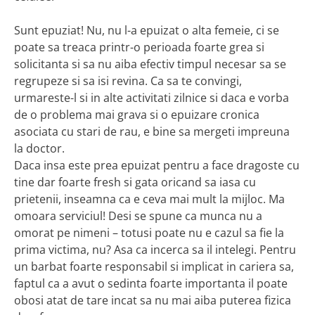
Sunt epuziat! Nu, nu l-a epuizat o alta femeie, ci se
poate sa treaca printr-o perioada foarte grea si
solicitanta si sa nu aiba efectiv timpul necesar sa se
regrupeze si sa isi revina. Ca sa te convingi,
urmareste-l si in alte activitati zilnice si daca e vorba
de o problema mai grava si o epuizare cronica
asociata cu stari de rau, e bine sa mergeti impreuna
la doctor.
Daca insa este prea epuizat pentru a face dragoste cu
tine dar foarte fresh si gata oricand sa iasa cu
prietenii, inseamna ca e ceva mai mult la mijloc. Ma
omoara serviciul! Desi se spune ca munca nu a
omorat pe nimeni – totusi poate nu e cazul sa fie la
prima victima, nu? Asa ca incerca sa il intelegi. Pentru
un barbat foarte responsabil si implicat in cariera sa,
faptul ca a avut o sedinta foarte importanta il poate
obosi atat de tare incat sa nu mai aiba puterea fizica