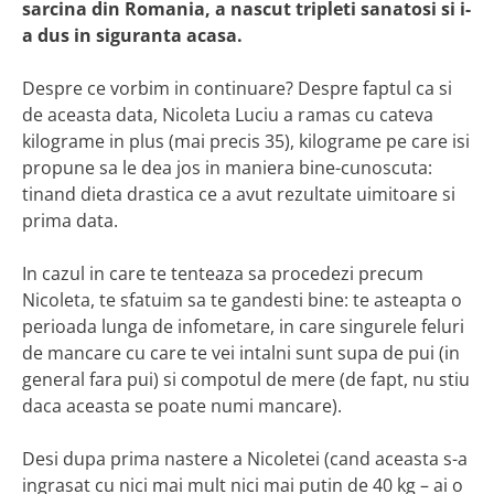
sarcina din Romania, a nascut tripleti sanatosi si i-
a dus in siguranta acasa.
Despre ce vorbim in continuare? Despre faptul ca si
de aceasta data, Nicoleta Luciu a ramas cu cateva
kilograme in plus (mai precis 35), kilograme pe care isi
propune sa le dea jos in maniera bine-cunoscuta:
tinand dieta drastica ce a avut rezultate uimitoare si
prima data.
In cazul in care te tenteaza sa procedezi precum
Nicoleta, te sfatuim sa te gandesti bine: te asteapta o
perioada lunga de infometare, in care singurele feluri
de mancare cu care te vei intalni sunt supa de pui (in
general fara pui) si compotul de mere (de fapt, nu stiu
daca aceasta se poate numi mancare).
Desi dupa prima nastere a Nicoletei (cand aceasta s-a
ingrasat cu nici mai mult nici mai putin de 40 kg – ai o