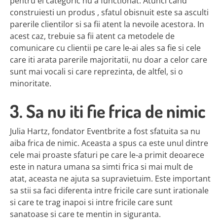
pentru el categoric nu a functionat. Atunci cand
construiesti un produs , sfatul obisnuit este sa asculti
parerile clientilor si sa fii atent la nevoile acestora. In
acest caz, trebuie sa fii atent ca metodele de
comunicare cu clientii pe care le-ai ales sa fie si cele
care iti arata parerile majoritatii, nu doar a celor care
sunt mai vocali si care reprezinta, de altfel, si o
minoritate.
3. Sa nu iti fie frica de nimic
Julia Hartz, fondator Eventbrite a fost sfatuita sa nu
aiba frica de nimic. Aceasta a spus ca este unul dintre
cele mai proaste sfaturi pe care le-a primit deoarece
este in natura umana sa simti frica si mai mult de
atat, aceasta ne ajuta sa supravietuim. Este important
sa stii sa faci diferenta intre fricile care sunt irationale
si care te trag inapoi si intre fricile care sunt
sanatoase si care te mentin in siguranta.