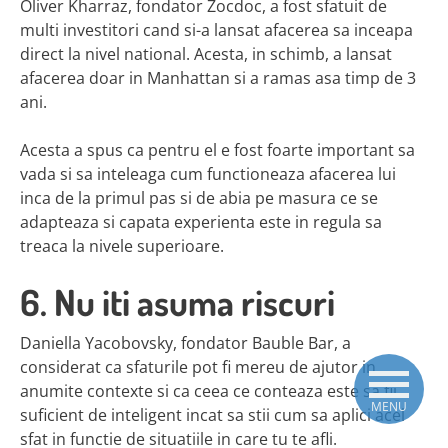
Oliver Kharraz, fondator Zocdoc, a fost sfatuit de
multi investitori cand si-a lansat afacerea sa inceapa
direct la nivel national. Acesta, in schimb, a lansat
afacerea doar in Manhattan si a ramas asa timp de 3
ani.
Acesta a spus ca pentru el e fost foarte important sa
vada si sa inteleaga cum functioneaza afacerea lui
inca de la primul pas si de abia pe masura ce se
adapteaza si capata experienta este in regula sa
treaca la nivele superioare.
6. Nu iti asuma riscuri
Daniella Yacobovsky, fondator Bauble Bar, a
considerat ca sfaturile pot fi mereu de ajutor in
anumite contexte si ca ceea ce conteaza este sa fii
MENU
suficient de inteligent incat sa stii cum sa aplici acel
sfat in functie de situatiile in care tu te afli.