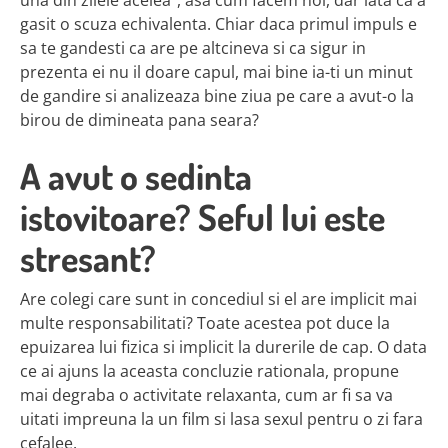
una din zilele acelea”, asa cum facem noi, dar iata ca a
gasit o scuza echivalenta. Chiar daca primul impuls e
sa te gandesti ca are pe altcineva si ca sigur in
prezenta ei nu il doare capul, mai bine ia-ti un minut
de gandire si analizeaza bine ziua pe care a avut-o la
birou de dimineata pana seara?
A avut o sedinta
istovitoare? Seful lui este
stresant?
Are colegi care sunt in concediul si el are implicit mai
multe responsabilitati? Toate acestea pot duce la
epuizarea lui fizica si implicit la durerile de cap. O data
ce ai ajuns la aceasta concluzie rationala, propune
mai degraba o activitate relaxanta, cum ar fi sa va
uitati impreuna la un film si lasa sexul pentru o zi fara
cefalee.