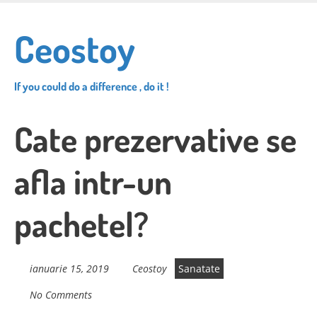
Skip
to
Ceostoy
main
content
If you could do a difference , do it !
Cate prezervative se
afla intr-un
pachetel?
ianuarie 15, 2019
Ceostoy
Sanatate
No Comments