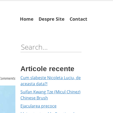
Skip
Home
Despre Site
Contact
to
content
Search
for:
Articole recente
Cum slabeste Nicoleta Luciu, de
Comments
aceasta data?!
Suifan Kwang Tze (Micul Chinez)
Chinese Brush
Ejacularea precoce