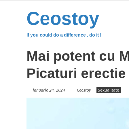
Skip
to
Ceostoy
main
content
If you could do a difference , do it !
Mai potent cu M
Picaturi erectie
ianuarie 24, 2024
Ceostoy
Sexualitate