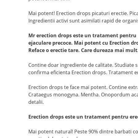
Mai potent! Erection drops picaturi erectie. Pic
Ingredientii activi sunt asimilati rapid de orga
Mr erection drops este un tratament pentru po
ejaculare precoce. Mai potent cu Erection dr
Reface o erectie tare. Care dureaza mai mult
Contine doar ingrediente de calitate. Studiate si 
confirma eficienta Erection drops. Tratament er
Erection drops te face mai potent. Contine extra
Crataegus monogyna. Mentha. Onopordum acanth
detalii.
Erection drops este un tratament pentru erec
Mai potent natural! Peste 90% dintre barbati con