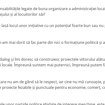
onsabilitățile legate de buna organizare a administrației loca
ului și al locuitorilor săi?
 lasă locul unor inițiative cu un potențial foarte bun sau nu
-am mai dorit să fac parte din nici o formațiune politică și 
ialog și îmi doresc să construiesc proiectele viitorului alătu
ției locale. Împreună suntem mai puternici, împreună putem 
care nu am de gând să le respect, iar cine nu mă cunoaște, 
proiecte fezabile și punctuale pentru economie, comerț, cu
nile unor partide politice ghidate de interese meschine, este