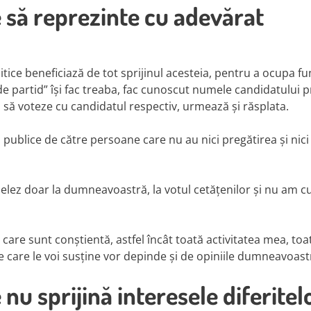
 să reprezinte cu adevărat
itice beneficiază de tot sprijinul acesteia, pentru a ocupa fu
e partid” își fac treaba, fac cunoscut numele candidatului p
 să voteze cu candidatul respectiv, urmează și răsplata.
publice de către persoane care nu au nici pregătirea și nici
Apelez doar la dumneavoastră, la votul cetățenilor și nu am c
care sunt conștientă, astfel încât toată activitatea mea, toa
 pe care le voi susține vor depinde și de opiniile dumneavoast
nu sprijină interesele diferitel