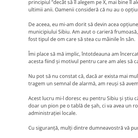
principiul ”decât să îl alegem pe X, mai bine îl a
ultimii anii. Oamenii consideră că nu au o opțiun
De aceea, eu mi-am dorit să devin acea opțiune
municipiului Sibiu. Am avut o carieră frumoasă,
fost tipul de om care să stea cu mâinile în sân.
Îmi place să mă implic, întotdeauna am încercat
acesta fiind și motivul pentru care am ales să c
Nu pot să nu constat că, dacă ar exista mai mul
tragem un semnal de alarmă, am reuși să avem
Acest lucru mi-l doresc eu pentru Sibiu și știu 
doar un pion pe o tablă de șah, ci va avea un r
administrației locale.
Cu siguranță, mulți dintre dumneavostră vă pun