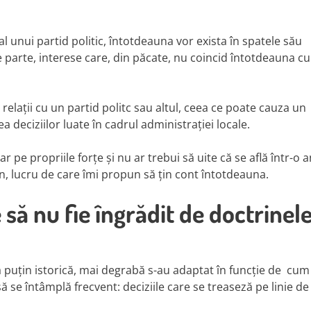
 unui partid politic, întotdeauna vor exista în spatele său
ce parte, interese care, din păcate, nu coincid întotdeauna cu
 relații cu un partid politc sau altul, ceea ce poate cauza un
a deciziilor luate în cadrul administrației locale.
pe propriile forțe și nu ar trebui să uite că se află într-o 
in, lucru de care îmi propun să țin cont întotdeauna.
să nu fie îngrădit de doctrinel
ea puțin istorică, mai degrabă s-au adaptat în funcție de cum
să se întâmplă frecvent: deciziile care se treaseză pe linie de