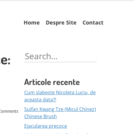
Skip
Home
Despre Site
Contact
to
content
e:
Search
for:
Articole recente
Cum slabeste Nicoleta Luciu, de
aceasta data?!
Suifan Kwang Tze (Micul Chinez)
Comments
Chinese Brush
Ejacularea precoce