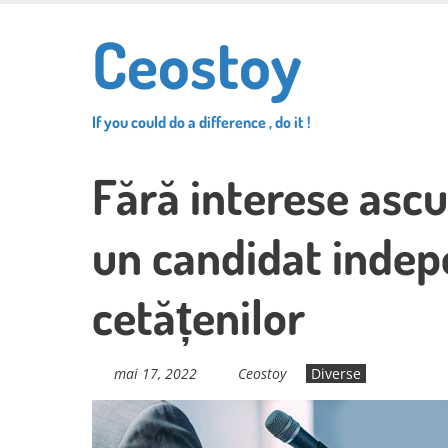
Skip
Ceostoy
to
main
content
If you could do a difference , do it !
Fără interese ascun
un candidat indepe
cetățenilor
mai 17, 2022
Ceostoy
Diverse