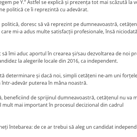
legem pe Y.” Astfel se explică și prezența tot mai scăzută la v
e politică ce îi reprezintă cu adevărat.
 politică, doresc să vă reprezint pe dumneavoastră, cetățen
 care mi-a adus multe satisfacții profesionale, însă nicioda
 să îmi aduc aportul în crearea și/sau dezvoltarea de noi pr
andidez la alegerile locale din 2016, ca independent.
tă determinare și dacă noi, simpli cetățeni ne-am uni forțele
 într-adevăr puterea în mâna noastră.
că, beneficiind de sprijinul dumneavoastră, cetățenul nu va ma
ol mult mai important în procesul decizional din cadrul
eți întebarea: de ce ar trebui să aleg un candidat indepen