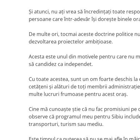
Și atunci, nu ați vrea să încredințați toate resp
persoane care într-adevăr își dorește binele oraș
De multe ori, tocmai aceste doctrine politice nu
dezvoltarea proiectelor ambițioase.
Acesta este unul din motivele pentru care nu mi
să candidez ca independet.
Cu toate acestea, sunt un om foarte deschis la d
cetățeni și alături de toți membrii administra
multe lucruri frumoase pentru acest oraș.
Cine mă cunoaște știe că nu fac promisiuni pe 
observe că programul meu pentru Sibiu include 
transporturi, turism sau mediu.
Este timpul ca puterea să nu se mai afle în mâi