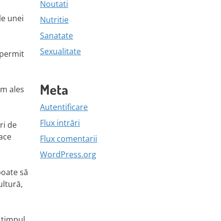
Noutati
le unei
Nutritie
Sanatate
Sexualitate
 permit
Meta
am ales
Autentificare
Flux intrări
ri de
face
Flux comentarii
WordPress.org
poate să
ltură,
 timpul