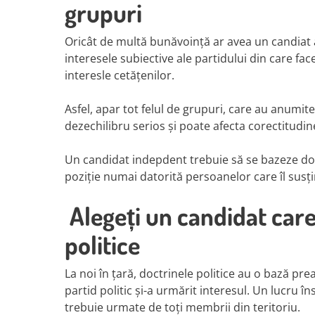
grupuri
Oricât de multă bunăvoință ar avea un candiat al
interesele subiective ale partidului din care fa
interesle cetățenilor.
Asfel, apar tot felul de grupuri, care au anumite
dezechilibru serios și poate afecta corectitudine
Un candidat indepdent trebuie să se bazeze doar 
poziție numai datorită persoanelor care îl susț
Alegeți un candidat care 
politice
La noi în țară, doctrinele politice au o bază pr
partid politic și-a urmărit interesul. Un lucru în
trebuie urmate de toți membrii din teritoriu.