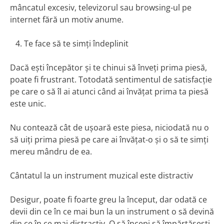
mâncatul excesiv, televizorul sau browsing-ul pe
internet fără un motiv anume.
Te face să te simți îndeplinit
Dacă ești începător și te chinui să înveți prima piesă,
poate fi frustrant. Totodată sentimentul de satisfacție
pe care o să îl ai atunci când ai învățat prima ta piesă
este unic.
Nu contează cât de ușoară este piesa, niciodată nu o
să uiți prima piesă pe care ai învățat-o și o să te simți
mereu mândru de ea.
Cântatul la un instrument muzical este distractiv
Desigur, poate fi foarte greu la început, dar odată ce
devii din ce în ce mai bun la un instrument o să devină
din ce în ce mai distractiv. O să începi să împărtășești