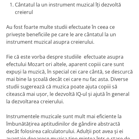
Cântatul la un instrument muzical îți dezvoltă
creierul
Au fost foarte multe studii efectuate în ceea ce
privește beneficiile pe care le are cântatul la un
instrument muzical asupra creierului.
Fie că este vorba despre studiile efectuate asupra
efectului Mozart ori altele, aparent copiii care sunt
expuși la muzică, în special cei care cântă, se descurcă
mai bine la școală decât cei care nu fac asta. Diverse
studii sugerează că muzica poate ajuta copiii să
citească mai ușor, le dezvoltă IQ-ul și ajută în general
la dezvoltarea creierului.
Instrumentele muzicale sunt mult mai eficiente la
îmbunătățirea aptitudinilor de gândire abstractă
decât folosirea calculatorului. Adulții pot avea și ei
avantaje deoarece muzica ține mintea într-o stare de