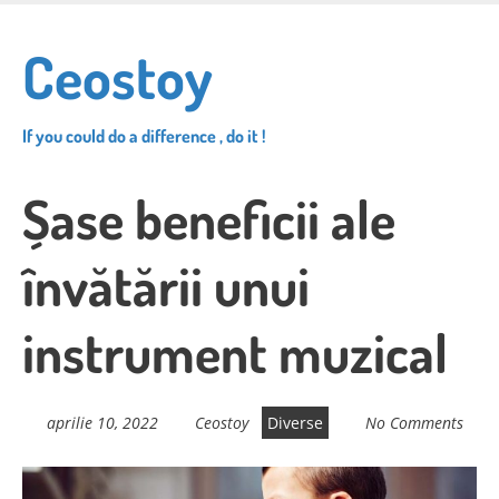
Skip
to
Ceostoy
main
content
If you could do a difference , do it !
Șase beneficii ale
învătării unui
instrument muzical
aprilie 10, 2022
Ceostoy
Diverse
No Comments