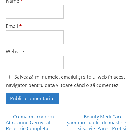
Name
*
Email
*
Website
Salvează-mi numele, emailul și site-ul web în acest
navigator pentru data viitoare când o să comentez.
Posts
Crema microderm –
Beauty Medi Care –
Abraziune Gerovital.
Șampon cu ulei de măsline
navigation
Recenzie Completă
și salvie. Părer, Preț și