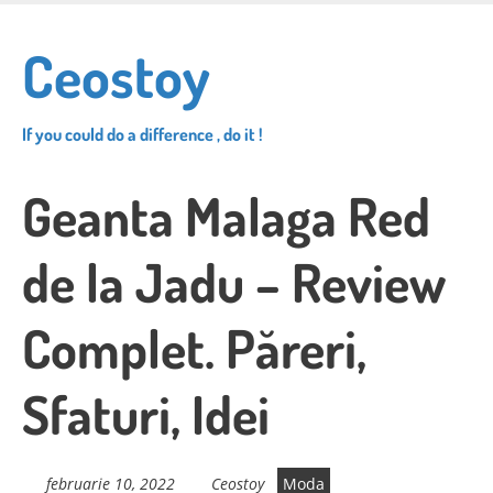
Skip
to
Ceostoy
main
content
If you could do a difference , do it !
Geanta Malaga Red
de la Jadu – Review
Complet. Păreri,
Sfaturi, Idei
februarie 10, 2022
Ceostoy
Moda