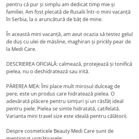
pentru că pur și simplu am dedicat timp mie și
familiei. Am fost plecată de Rusalii într-o mini vacanță
în Serbia, la o aruncătură de băț de mine.
În această mini vacanță, am avut ocazia să testez gelul
de duș cu ulei de măsline, maghiran și prickly pear de
la Medi Care.
DESCRIEREA OFICIALĂ: calmează, protejează și tonifică
pielea, nu o deshidratează sau irită.
PĂREREA MEA: Îmi place mult mirosul dulceag de
pere, este un produs care hidratează pielea. O
adevărată plăcere pentru simțuri și un răsfăț ideal
pentru piele. Pielea se simte hidratată, catifelată.
Varianta mini travel size este ideală pentru călătorii.
Despre cosmeticele Beauty Medi Care sunt de
menționat următoarele: