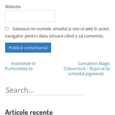
Website
Salvează-mi numele, emailul și site-ul web în acest
navigator pentru data viitoare când o să comentez.
Posts
Investeste in
Camaleon Magic
frumusetea ta
Colourstick – Rujul ce își
navigation
schimbă pigmenții
Search
for:
Articole recente