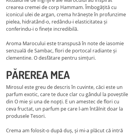
Ritualurile de îngrijire ale Marocului au inspirat
crearea cremei de corp Hammam. Îmbogăţită cu
iconicul ulei de argan, crema hrăneşte în profunzime
pielea, hidratând-o, redându-i elasticitatea şi
conferindu-i o fineţe incredibilă.
Aroma Marocului este transpusă în note de iasomie
senzuală de Sambac, flori de portocal radiante şi
clementine. O desfătare pentru simţuri.
PĂREREA MEA
Mirosul este greu de descris în cuvinte, căci este un
parfum exotic, care te duce clar cu gândul la poveștile
din O mie și una de nopți. E un amestec de flori cu
ceva fructat, un parfum pe care l-am întâlnit doar la
produsele Tesori.
Crema am folosit-o după duș, și mi-a plăcut că intră