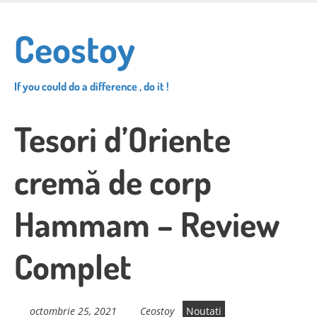
Skip
to
Ceostoy
main
content
If you could do a difference , do it !
Tesori d’Oriente
cremă de corp
Hammam – Review
Complet
octombrie 25, 2021
Ceostoy
Noutati