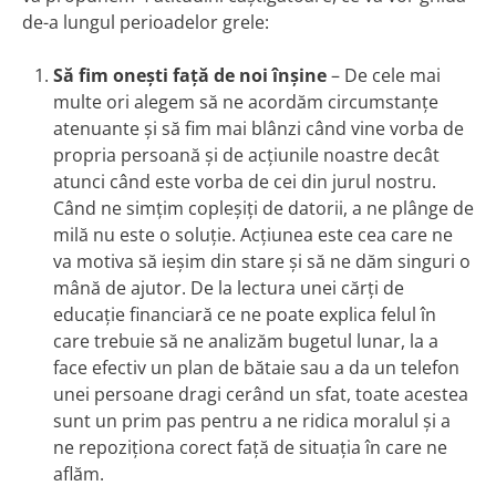
de-a lungul perioadelor grele:
Să fim onești față de noi înșine
– De cele mai
multe ori alegem să ne acordăm circumstanțe
atenuante și să fim mai blânzi când vine vorba de
propria persoană și de acțiunile noastre decât
atunci când este vorba de cei din jurul nostru.
Când ne simțim copleșiți de datorii, a ne plânge de
milă nu este o soluție. Acțiunea este cea care ne
va motiva să ieșim din stare și să ne dăm singuri o
mână de ajutor. De la lectura unei cărți de
educație financiară ce ne poate explica felul în
care trebuie să ne analizăm bugetul lunar, la a
face efectiv un plan de bătaie sau a da un telefon
unei persoane dragi cerând un sfat, toate acestea
sunt un prim pas pentru a ne ridica moralul și a
ne repoziționa corect față de situația în care ne
aflăm.