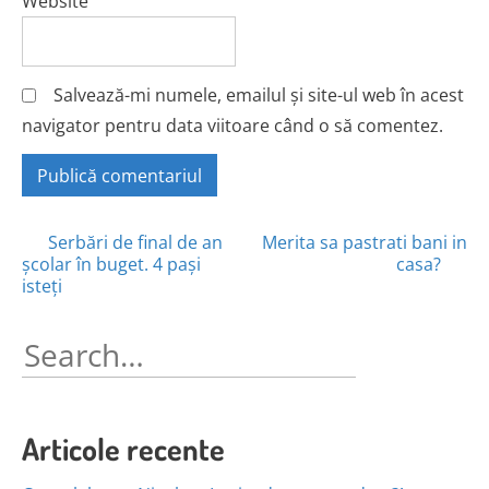
Website
Salvează-mi numele, emailul și site-ul web în acest
navigator pentru data viitoare când o să comentez.
Posts
Serbări de final de an
Merita sa pastrati bani in
școlar în buget. 4 pași
casa?
navigation
isteți
Search
for:
Articole recente