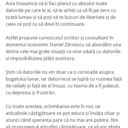
Asta înseamnă să-ţi faci planul cu absolut toate
datoriile pe care le ai, să le achiţi ca să fii pe zero cu
toată lumea şi să poţi să te bucuri de libertate şi de
ceea ce poţi tu să devii în continuare.
Astfel propune cunoscutul scriitor și consultant în
domeniul economic Daniel Zărnescu să abordăm una
dintre cele mai grele situații ce vine odată cu datoriile
și imposibilitatea plății acestora.
Știm că datoriile nu vin doar ca o corvoadă asupra
bugetului lunar, iar datornicul se luptă cu rușinea față
de ceilalți și față de el însuși, cu teama de a fi judecat,
cu depresia și frustrări.
Cu toate acestea, schimbarea este în noi, iar
atitudinile câștigătoare se pot educa și învăța chiar și
atunci când speranța pare că nu mai are putere. Noi
vă propunem 4 atitudini câștigătoare, ce vă vor ghida