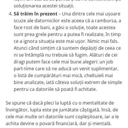
soluționarea acestei situații.
Să trăim în prezent
– Una dintre cele mai ușoare
scuze ale datornicilor este aceea că a rambursa, a
face rost de bani, a găsi o soluție, toate acestea
sunt prea grele pentru a putea fi realizate, în timp
ce a ignora situația este mai ușor. Nimic mai fals.
Atunci când simțim că suntem depășiți de ceea ce
ni se întâmplă nu trebuie să fugim. Alături de cei
dragi putem face cele mai bune alegeri: un job
part-time care să ne aducă un venit suplimentar,
o listă de cumpărături mai mică, cheltuieli mai
bine analizate, iată câteva soluții extrem de simple
pentru ca datoriile să poată fi achitate.
Se spune că dacă pleci la luptă cu o mentalitate de
învingător, lupta este pe jumătate câștigată, însă, de
cele mai multe ori datoriile sunt copleșitoare, iar a le
achita devine o povară financiară, dar și mentală.