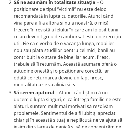
Să ne asumăm în totalitate situația
– O
poziționare de tipul “victimă” nu este deloc
recomandată în lupta cu datoriile. Atunci când
vina pare a fi a altora și nu a noastră, o mică
trecere în revistă a felului în care am folosit banii
ce au devenit greu de rambursat este un exercițiu
util. Fie că e vorba de o vacanță lungă, mobilier
nou sau plata studiilor pentru cei mici, banii au
contribuit la o stare de bine, iar acum, firesc,
trebuie să îi returnăm. Această asumare oferă o
atitudine onestă și o poziționare corectă, iar
odată ce returnarea devine un fapt firesc,
mentalitatea se va alinia și ea.
Să cerem ajutorul
– Atunci când știm că nu
ducem o luptă singuri, ci că întrega familie ne este
alături, suntem mult mai motivați să rezolvăm
problemele. Sentimentul de a fi iubit și apreciat
chiar și în această situație neplăcută ne va ajuta să
ieșim din starea de panică și să ne concentrăm pe