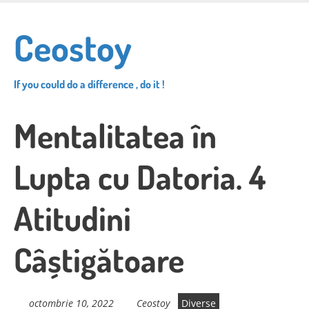
Skip
to
Ceostoy
main
content
If you could do a difference , do it !
Mentalitatea în
Lupta cu Datoria. 4
Atitudini
Câștigătoare
octombrie 10, 2022
Ceostoy
Diverse