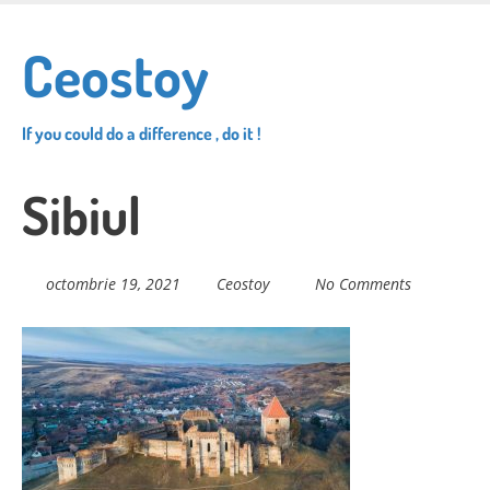
Skip
to
Ceostoy
main
content
If you could do a difference , do it !
Sibiul
octombrie 19, 2021
Ceostoy
No Comments