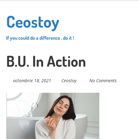
Skip
to
Ceostoy
main
content
If you could do a difference , do it !
B.U. In Action
octombrie 18, 2021
Ceostoy
No Comments