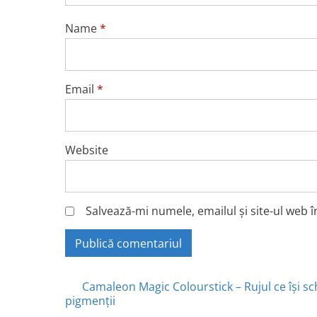
Name
*
Email
*
Website
Salvează-mi numele, emailul și site-ul web 
Posts
Camaleon Magic Colourstick – Rujul ce își s
pigmenții