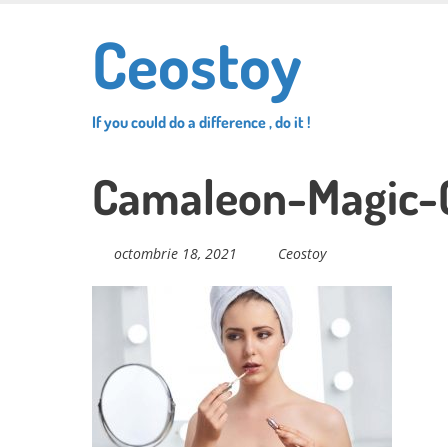
Skip
Ceostoy
to
main
content
If you could do a difference , do it !
Camaleon-Magic-C
octombrie 18, 2021
Ceostoy