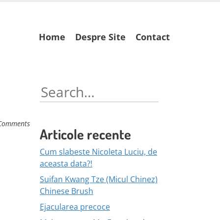
Skip
Home
Despre Site
Contact
to
content
Search
for:
Comments
Articole recente
Cum slabeste Nicoleta Luciu, de
aceasta data?!
Suifan Kwang Tze (Micul Chinez)
Chinese Brush
Ejacularea precoce