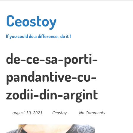
Skip
to
Ceostoy
main
content
If you could do a difference , do it !
de-ce-sa-porti-
pandantive-cu-
zodii-din-argint
august 30, 2021
Ceostoy
No Comments