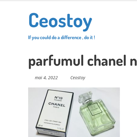
Skip
Ceostoy
to
main
content
If you could do a difference , do it !
parfumul chanel 
mai 4, 2022
Ceostoy