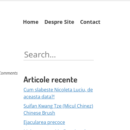
Skip
Home
Despre Site
Contact
to
content
Search
for:
Comments
Articole recente
Cum slabeste Nicoleta Luciu, de
aceasta data?!
Suifan Kwang Tze (Micul Chinez)
Chinese Brush
Ejacularea precoce