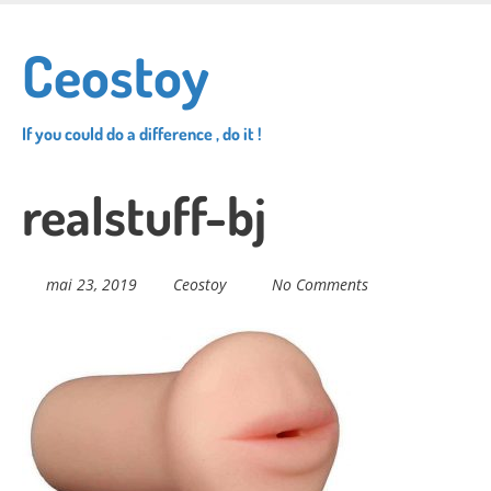
Skip
to
Ceostoy
main
content
If you could do a difference , do it !
realstuff-bj
mai 23, 2019
Ceostoy
No Comments