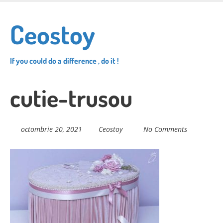
Skip
to
Ceostoy
main
content
If you could do a difference , do it !
cutie-trusou
octombrie 20, 2021
Ceostoy
No Comments