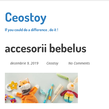
Skip
to
Ceostoy
main
content
If you could do a difference , do it !
accesorii bebelus
decembrie 9, 2019
Ceostoy
No Comments